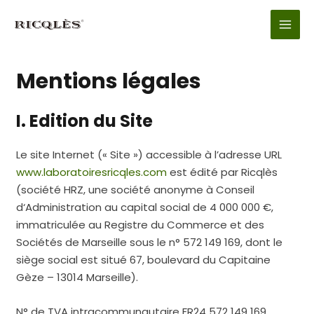
Aller
au
MAI
contenu
MEN
Mentions légales
I. Edition du Site
Le site Internet (« Site ») accessible à l’adresse URL
www.laboratoiresricqles.com
est édité par Ricqlès
(société HRZ, une société anonyme à Conseil
d‘Administration au capital social de 4 000 000 €,
immatriculée au Registre du Commerce et des
Sociétés de Marseille sous le n° 572 149 169, dont le
siège social est situé 67, boulevard du Capitaine
Gèze – 13014 Marseille).
N° de TVA intracommunautaire FR24 572 149 169