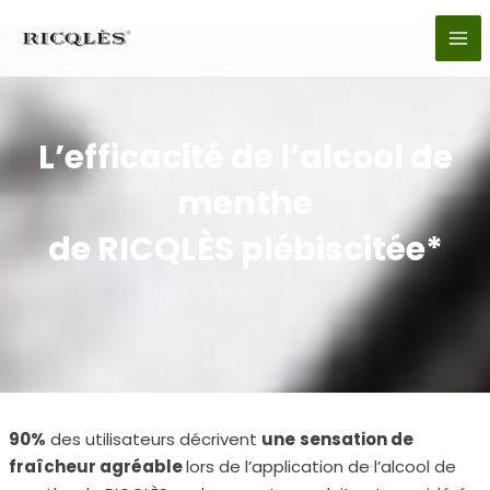
Aller
au
MA
contenu
ME
L’efficacité de l’alcool de
menthe
de RICQLÈS plébiscitée*
90%
des utilisateurs décrivent
une
sensation de
fraîcheur agréable
lors de l’application de l’alcool de