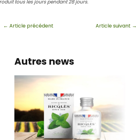
roduit tous les jours pendant 28 jours.
Navigation
←
Article précédent
Article suivant
→
des
articles
Autres news